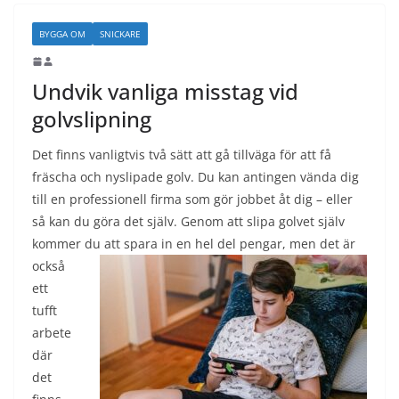
BYGGA OM
SNICKARE
Undvik vanliga misstag vid
golvslipning
Det finns vanligtvis två sätt att gå tillväga för att få
fräscha och nyslipade golv. Du kan antingen vända dig
till en professionell firma som gör jobbet åt dig – eller
så kan du göra det själv. Genom att slipa golvet själv
kommer du att spa
ra in en hel del pengar, men det är
också
ett
tufft
arbete
där
det