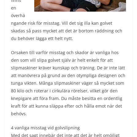
finns
en
överhä
ngande risk för misstag. Vill det sig illa kan golvet
skadas så pass mycket att det är bortom räddning och
du behöver lägga ett helt nytt.
Orsaken till varför misstag och skador är vanliga hos
den som vill slipa golvet själv är helt enkelt för att
slipmaskiner kräver kunskap och träning. De är inte lätt
att manövrera på grund av den otympliga designen och
tunga vikten. Många slipmaskiner väger så mycket som
80 kilo och roterar i cirkulära rörelser, vilket gör den
knepigare att föra fram. Du måste besitta en ordentlig
kraft för att kunna släppa efter och hålla emot när det
behövs.
4 vanliga misstag vid golvslipning
Med det sagt innebär det inte att det är helt omöjligt