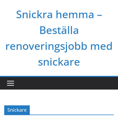
Skip
Snickra hemma –
to
content
Beställa
renoveringsjobb med
snickare
Snickare